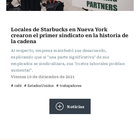
Internacional
Locales de Starbucks en Nueva York
crearon el primer sindicato en la historia de
la cadena
Al respecto, empresa manifestó sus desacuerdo,
explicando que si "una parte significativa" de sus
empleados se sindicalizara, sus "costos laborales podrían
aumentar".
Viernes 10 de diciembre de 2021
# café
# EstadosUnidos
# trabajadores
Noticias