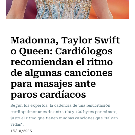
Vida y Salud
Madonna, Taylor Swift
o Queen: Cardiólogos
recomiendan el ritmo
de algunas canciones
para masajes ante
paros cardíacos
Según los expertos, la cadencia de una resucitación
cardiopulmonar es de entre 100 y 120 bytes por minuto,
justo el ritmo que tienen muchas canciones que "salvan
vidas".
16/10/2025