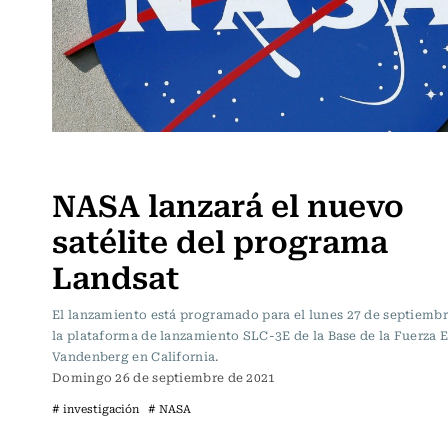
Ciencia
NASA lanzará el nuevo
satélite del programa
Landsat
El lanzamiento está programado para el lunes 27 de septiemb
la plataforma de lanzamiento SLC-3E de la Base de la Fuerza E
Vandenberg en California.
Domingo 26 de septiembre de 2021
# investigación
# NASA