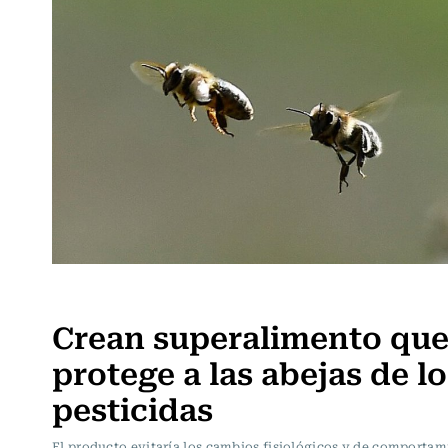
Ciencia
Crean superalimento qu
protege a las abejas de lo
pesticidas
El producto evitaría los cambios fisiológicos y de comportam