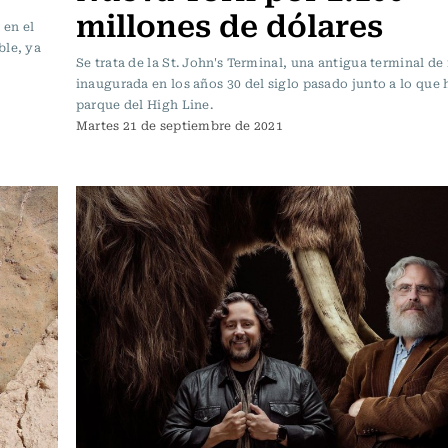
millones de dólares
 en el
ble, ya
Se trata de la St. John's Terminal, una antigua terminal d
inaugurada en los años 30 del siglo pasado junto a lo que 
parque del High Line.
Martes 21 de septiembre de 2021