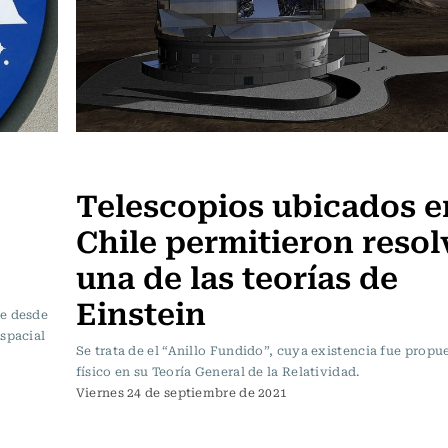
Ciencia
Telescopios ubicados e
Chile permitieron resol
una de las teorías de
Einstein
re desde
spacial
Se trata de el “Anillo Fundido”, cuya existencia fue propue
físico en su Teoría General de la Relatividad.
Viernes 24 de septiembre de 2021