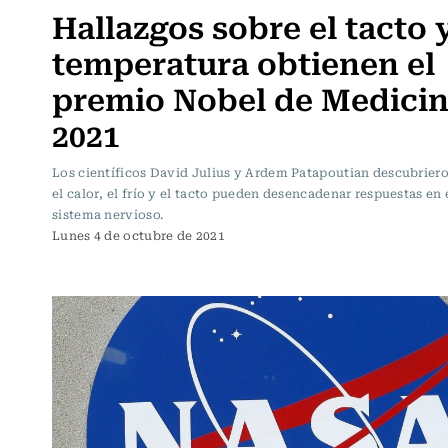
Hallazgos sobre el tacto y
temperatura obtienen el
premio Nobel de Medici
2021
Los científicos David Julius y Ardem Patapoutian descubrie
el calor, el frío y el tacto pueden desencadenar respuestas en 
sistema nervioso.
Lunes 4 de octubre de 2021