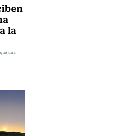
ciben
na
a la
 que una