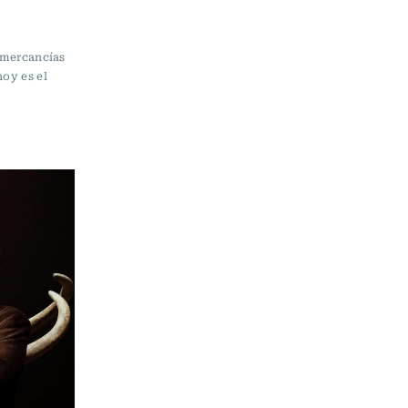
e mercancías
hoy es el