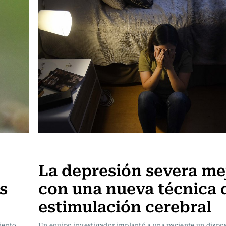
Ciencia
e
La depresión severa me
s
con una nueva técnica 
estimulación cerebral
iento
Un equipo investigador implantó a una paciente un dispo