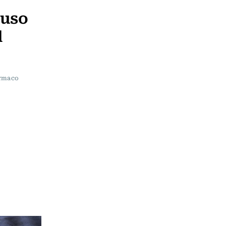
 uso
l
ármaco