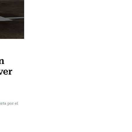
n
ver
sta por el