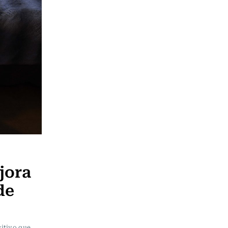
jora
de
sitivo que