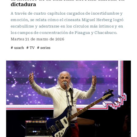
dictadura
A través de cuatro capítulos cargados de incertidumbre y
emoción, se relata cómo el cineasta Miguel Herberg logró
escabullirse y adentrarse en los círculos más íntimos y en
los campos de concentración de Pisagua y Chacabuco.
Martes 31 de marzo de 2026
# usach
# TV
# series