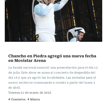
Espectáculos
Chancho en Piedra agregó una nueva fecha
en Movistar Arena
La banda nacional anunció una presentación para el día 12
de julio. Este show se suma al concierto de despedida del
día 16 y que ya agotó las localidades. Las entradas para el
nuevo recital se comenzarán a vender a partir del lunes 3
de abril.
Viernes 31 de marzo de 2023
# Conciertos
# Música