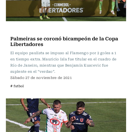
Fútbol
Palmeiras se coronó bicampeón de la Copa
Libertadores
El equipo paulista se impuso al Flamengo por 2 goles a 1
en tiempo extra. Mauricio Isla fue titular en el cuadro de
Río de Janeiro, mientras que Benjamín Kuscevic fue
suplente en el “verdao”.
Sábado 27 de noviembre de 2021
# futbol