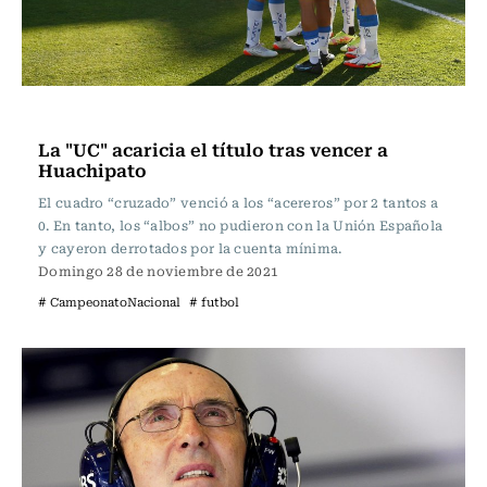
Fútbol
La "UC" acaricia el título tras vencer a
Huachipato
El cuadro “cruzado” venció a los “acereros” por 2 tantos a
0. En tanto, los “albos” no pudieron con la Unión Española
y cayeron derrotados por la cuenta mínima.
Domingo 28 de noviembre de 2021
# CampeonatoNacional
# futbol