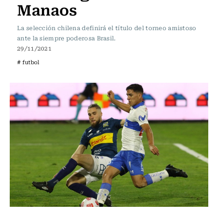
Manaos
La selección chilena definirá el título del torneo amistoso
ante la siempre poderosa Brasil.
29/11/2021
# futbol