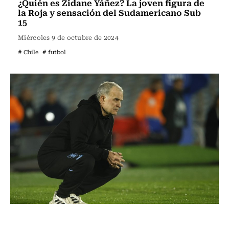
¿Quién es Zidane Yáñez? La joven figura de
la Roja y sensación del Sudamericano Sub
15
Miércoles 9 de octubre de 2024
# Chile
# futbol
Fútbol