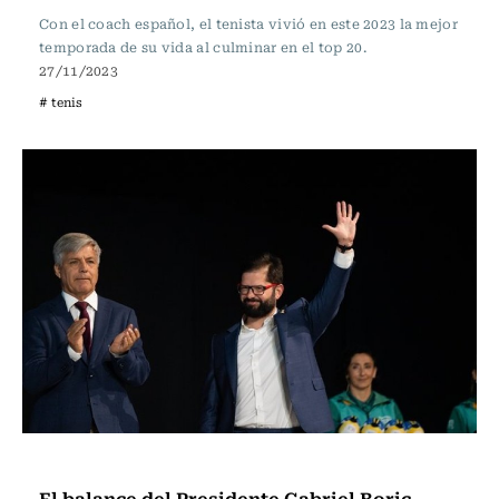
Con el coach español, el tenista vivió en este 2023 la mejor
temporada de su vida al culminar en el top 20.
27/11/2023
# tenis
Panamericanos 2023
El balance del Presidente Gabriel Boric