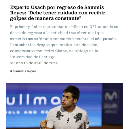
Experto Usach por regreso de Sammis
Reyes: "Debe tener cuidado con recibir
golpes de manera constante"
El primer y único representante chileno en NFL anunció su
deseo de regresar a la actividad tras el retiro al que
sometió tras sufrir una conmoción cerebral el año pasado.
Para saber los riesgos que implica esta decisión,
conversamos con Pedro Chaná, neurólogo de la
Universidad de Santiago.
Martes 16 de abril de 2024
# Sammis Reyes