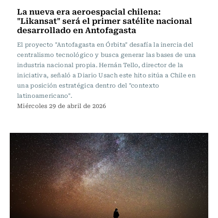
La nueva era aeroespacial chilena:
"Likansat" será el primer satélite nacional
desarrollado en Antofagasta
El proyecto "Antofagasta en Órbita" desafía la inercia del
centralismo tecnológico y busca generar las bases de una
industria nacional propia. Hernán Tello, director de la
iniciativa, señaló a Diario Usach este hito sitúa a Chile en
una posición estratégica dentro del "contexto
latinoamericano".
Miércoles 29 de abril de 2026