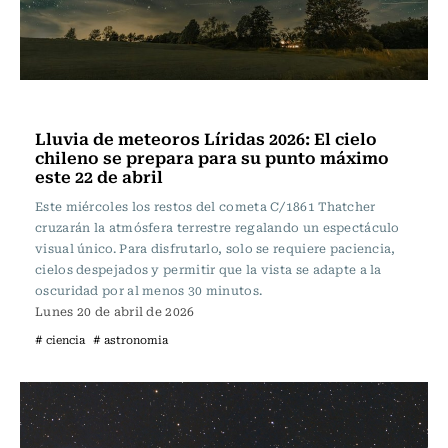
Ciencia
Lluvia de meteoros Líridas 2026: El cielo
chileno se prepara para su punto máximo
este 22 de abril
Este miércoles los restos del cometa C/1861 Thatcher
cruzarán la atmósfera terrestre regalando un espectáculo
visual único. Para disfrutarlo, solo se requiere paciencia,
cielos despejados y permitir que la vista se adapte a la
oscuridad por al menos 30 minutos.
Lunes 20 de abril de 2026
# ciencia
# astronomia