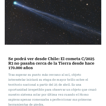
Ciencia
Se podrá ver desde Chile: El cometa C/2025
R3 no pasaba cerca de la Tierra desde hace
170.000 años
Tras superar su punto más cercano al sol, objeto
interestelar iniciará su etapa de mayor brillo sobre el
territorio nacional a partir del 25 de abril. Es una
oportunidad irrepetible para observar un objeto que cruzó
nuestro sistema solar por última vez cuando el Homo
sapiens apenas comenzaba a perfeccionar sus primeras
herramientas de piedra.