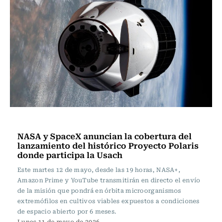
Tecnología
NASA y SpaceX anuncian la cobertura del
lanzamiento del histórico Proyecto Polaris
donde participa la Usach
Este martes 12 de mayo, desde las 19 horas, NASA+,
Amazon Prime y YouTube transmitirán en directo el envío
de la misión que pondrá en órbita microorganismos
extremófilos en cultivos viables expuestos a condiciones
de espacio abierto por 6 meses.
Lunes 11 de mayo de 2026