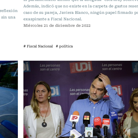
Además, indicó que no existe en la carpeta de gastos rese
reflexión
caso de su pareja, Javiera Blanco, ningún papel firmado po
 sin una
exaspirante a Fiscal Nacional.
Miércoles 21 de diciembre de 2022
# Fiscal Nacional
# política