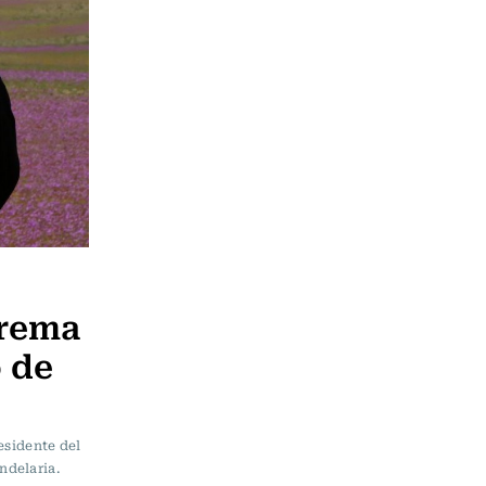
prema
o de
residente del
ndelaria.