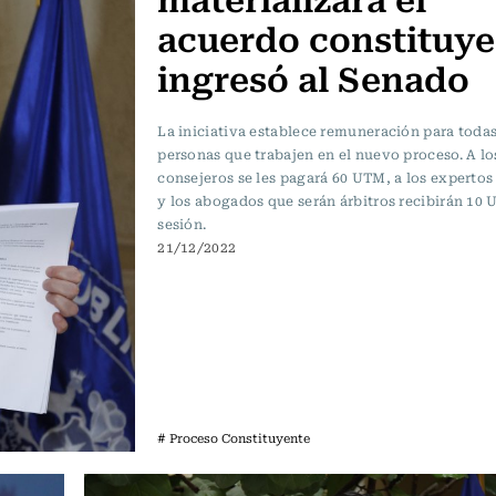
acuerdo constituy
ingresó al Senado
La iniciativa establece remuneración para todas
personas que trabajen en el nuevo proceso. A lo
consejeros se les pagará 60 UTM, a los experto
y los abogados que serán árbitros recibirán 10
sesión.
21/12/2022
# Proceso Constituyente