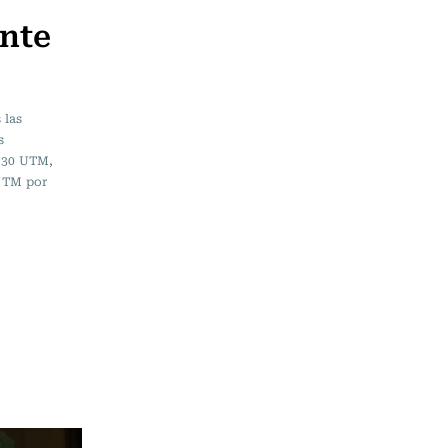
ente
 las
s
s 30 UTM,
 UTM por