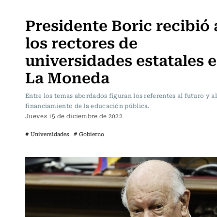
Política
Presidente Boric recibió 
los rectores de
universidades estatales 
La Moneda
Entre los temas abordados figuran los referentes al futuro y al
financiamiento de la educación pública.
Jueves 15 de diciembre de 2022
# Universidades
# Gobierno