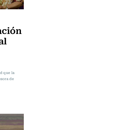
ación
al
ad que la
esora de