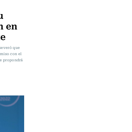
u
n en
te
aseveró que
miso con el
que propondrá