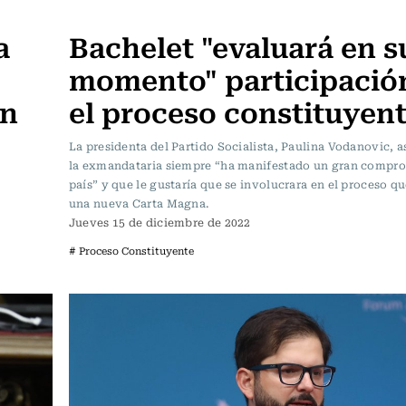
Política
a
Bachelet "evaluará en s
momento" participació
en
el proceso constituyen
La presidenta del Partido Socialista, Paulina Vodanovic, 
la exmandataria siempre “ha manifestado un gran compro
país” y que le gustaría que se involucrara en el proceso 
una nueva Carta Magna.
Jueves 15 de diciembre de 2022
# Proceso Constituyente