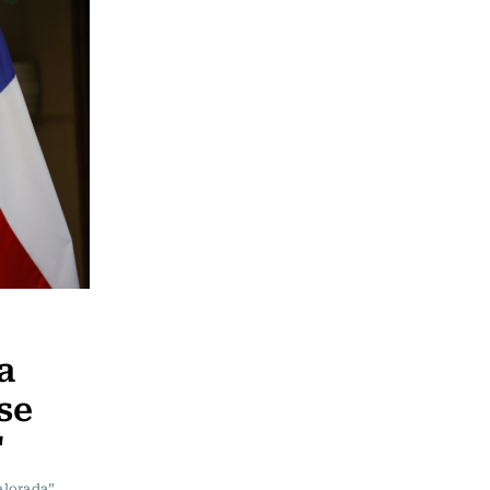
a
se
"
lorada”.