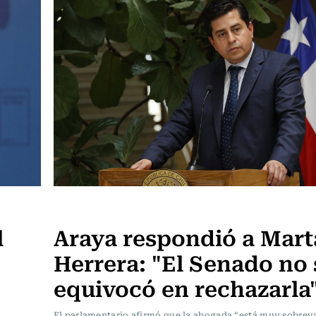
Política
l
Araya respondió a Mart
Herrera: "El Senado no 
equivocó en rechazarla
El parlamentario afirmó que la abogada “está muy sobreva