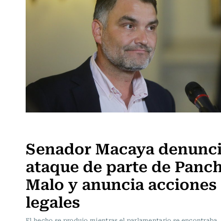
Política
Senador Macaya denunc
ataque de parte de Panc
Malo y anuncia acciones
legales
El hecho se produjo mientras el parlamentario se encontraba