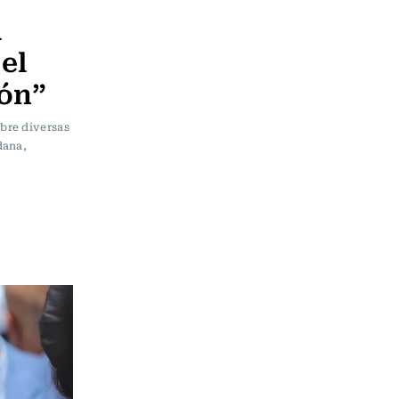
a
el
ión”
bre diversas
dana,