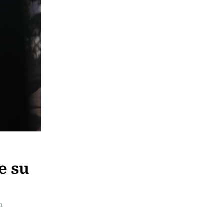
e su
n