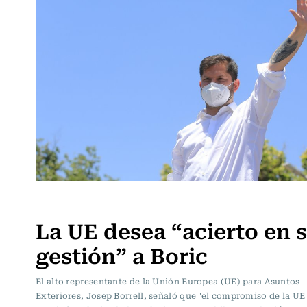
Política
La UE desea “acierto en 
gestión” a Boric
El alto representante de la Unión Europea (UE) para Asuntos
Exteriores, Josep Borrell, señaló que "el compromiso de la UE