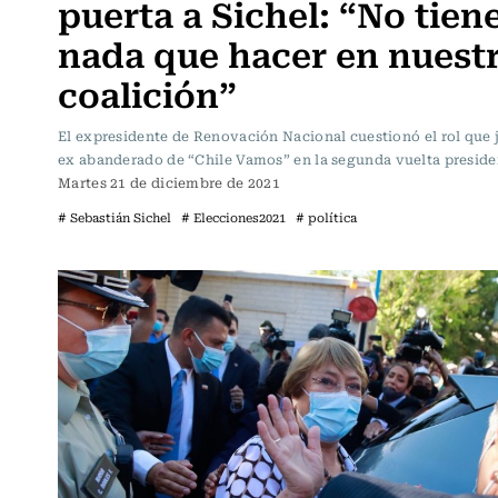
puerta a Sichel: “No tien
nada que hacer en nuest
coalición”
El expresidente de Renovación Nacional cuestionó el rol que 
ex abanderado de “Chile Vamos” en la segunda vuelta preside
Martes 21 de diciembre de 2021
# Sebastián Sichel
# Elecciones2021
# política