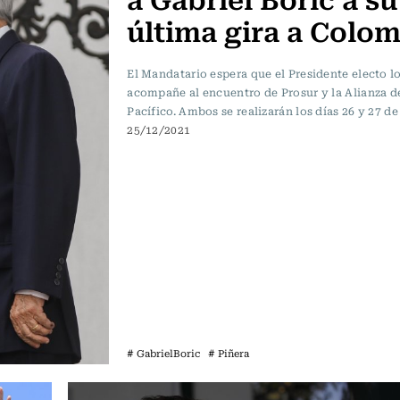
última gira a Colo
El Mandatario espera que el Presidente electo l
acompañe al encuentro de Prosur y la Alianza d
Pacífico. Ambos se realizarán los días 26 y 27 de
25/12/2021
# GabrielBoric
# Piñera