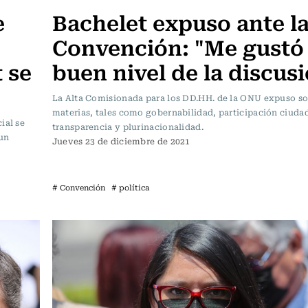
e
Bachelet expuso ante l
Convención: "Me gustó 
 se
buen nivel de la discus
La Alta Comisionada para los DD.HH. de la ONU expuso so
materias, tales como gobernabilidad, participación ciuda
ial se
transparencia y plurinacionalidad.
 un
Jueves 23 de diciembre de 2021
# Convención
# política