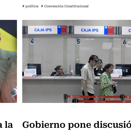
# política
# Convención Constitucional
Política
 la
Gobierno pone discusi