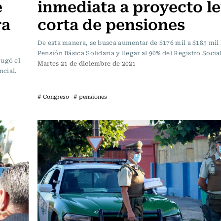
e
inmediata a proyecto l
ra
corta de pensiones
De esta manera, se busca aumentar de $176 mil a $185 mil 
Pensión Básica Solidaria y llegar al 90% del Registro Socia
jugó el
Martes 21 de diciembre de 2021
ncial.
# Congreso
# pensiones