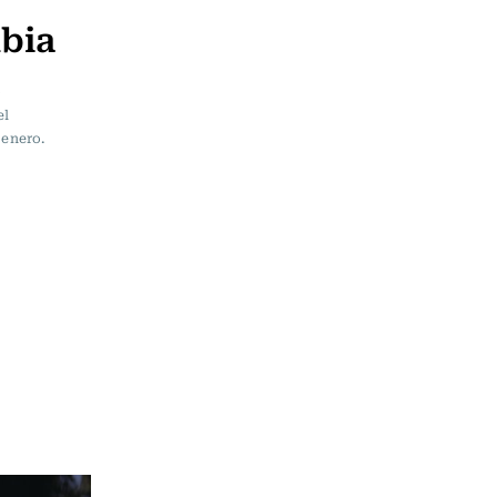
mbia
o
el
 enero.