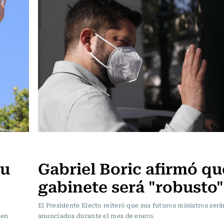
Política
su
Gabriel Boric afirmó qu
gabinete será "robusto"
El Presidente Electo reiteró que sus futuros ministros será
 en
anunciados durante el mes de enero.