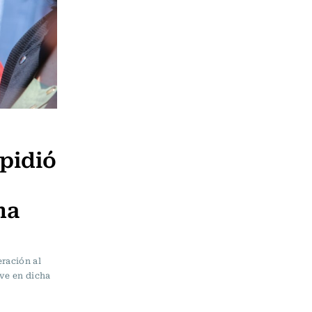
pidió
na
eración al
ive en dicha