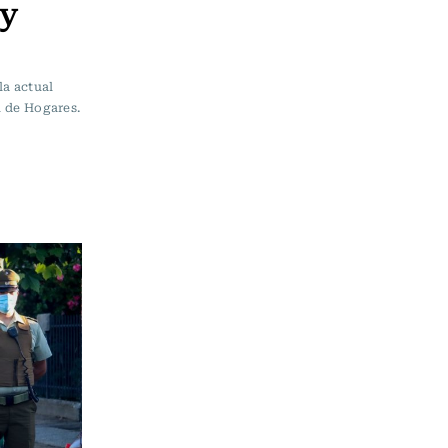
ey
la actual
l de Hogares.