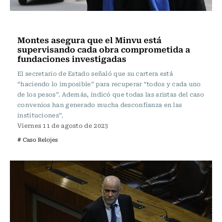
Política
Montes asegura que el Minvu está
supervisando cada obra comprometida a
fundaciones investigadas
El secretario de Estado señaló que su cartera está
“haciendo lo imposible” para recuperar “todos y cada uno
de los pesos”. Además, indicó que todas las aristas del caso
convenios han generado mucha desconfianza en las
instituciones”.
Viernes 11 de agosto de 2023
# Caso Relojes