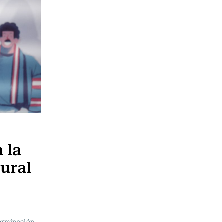
 la
ural
terminación