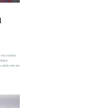
l
o en contra
misma
, esta vez en