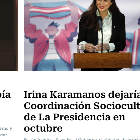
Política
bía
Irina Karamanos dejaría
Coordinación Sociocult
de La Presidencia en
octubre
ierno y
scar
Según fuentes allegadas al Gobierno, el objetivo de la de