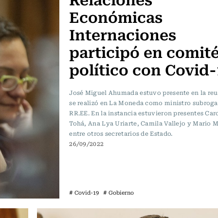
Económicas
Internaciones
participó en comit
político con Covid-
José Miguel Ahumada estuvo presente en la re
se realizó en La Moneda como ministro subroga
RR.EE. En la instancia estuvieron presentes Car
Tohá, Ana Lya Uriarte, Camila Vallejo y Mario 
entre otros secretarios de Estado.
26/09/2022
# Covid-19
# Gobierno