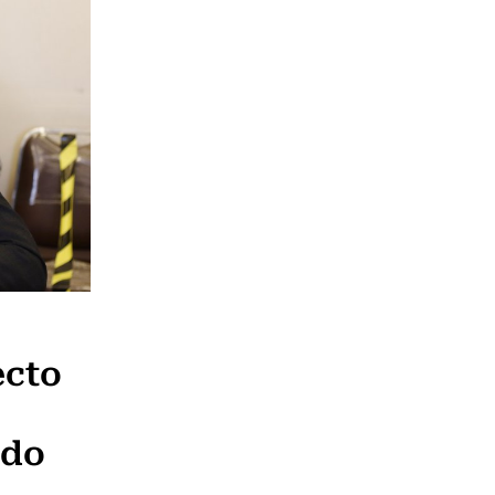
ecto
ndo