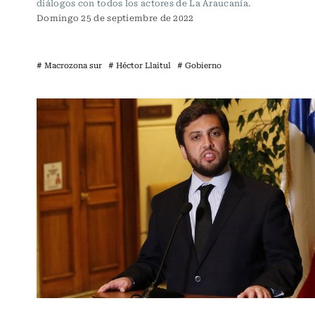
diálogos con todos los actores de La Araucanía.
Domingo 25 de septiembre de 2022
# Macrozona sur
# Héctor Llaitul
# Gobierno