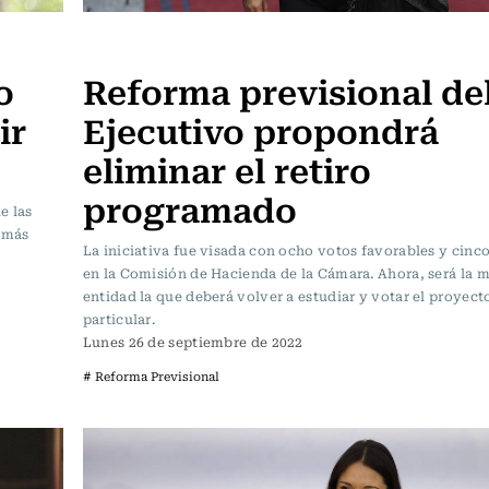
Política
o
Reforma previsional de
ir
Ejecutivo propondrá
eliminar el retiro
programado
e las
 “más
La iniciativa fue visada con ocho votos favorables y cinc
en la Comisión de Hacienda de la Cámara. Ahora, será la 
entidad la que deberá volver a estudiar y votar el proyecto
particular.
Lunes 26 de septiembre de 2022
# Reforma Previsional