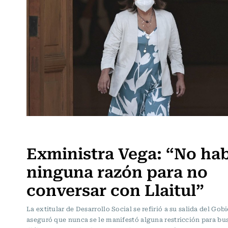
Política
Exministra Vega: “No ha
ninguna razón para no
conversar con Llaitul”
La extitular de Desarrollo Social se refirió a su salida del Gob
aseguró que nunca se le manifestó alguna restricción para bu