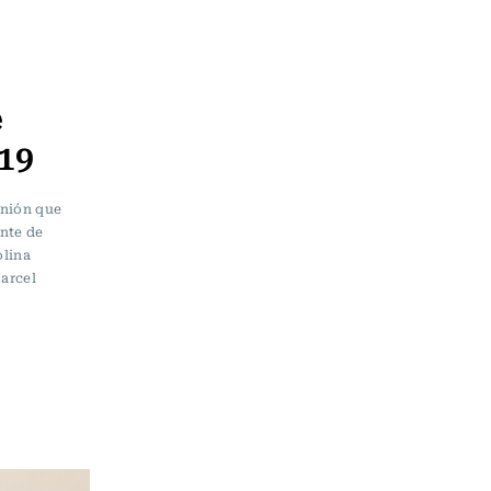
é
19
unión que
nte de
olina
Marcel