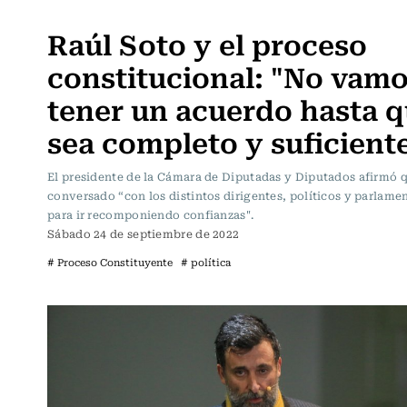
Política
Raúl Soto y el proceso
constitucional: "No vamo
tener un acuerdo hasta 
sea completo y suficient
El presidente de la Cámara de Diputadas y Diputados afirmó q
conversado “con los distintos dirigentes, políticos y parlame
para ir recomponiendo confianzas".
Sábado 24 de septiembre de 2022
# Proceso Constituyente
# política