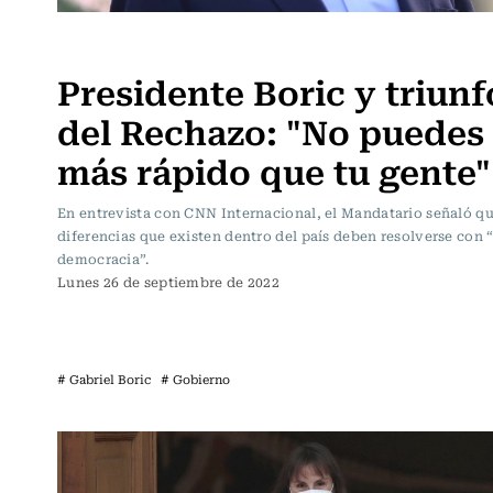
Política
Presidente Boric y triunf
del Rechazo: "No puedes 
más rápido que tu gente"
En entrevista con CNN Internacional, el Mandatario señaló qu
diferencias que existen dentro del país deben resolverse con
democracia”.
Lunes 26 de septiembre de 2022
# Gabriel Boric
# Gobierno