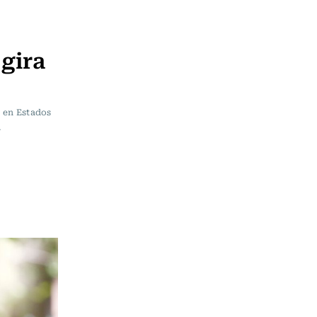
 gira
ó en Estados
.