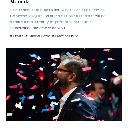
Moneda
La cita será este lunes a las 14 horas en el palacio de
Gobierno y según los mandatarios en la instancia de
hablaran temas “muy importantes para Chile”.
Lunes 20 de diciembre de 2021
# Piñera
# Gabriel Boric
# Elecciones2021