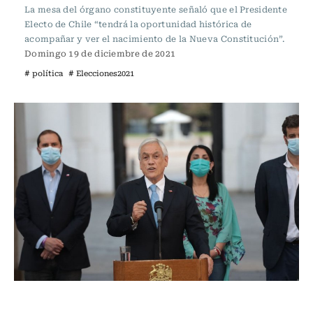
La mesa del órgano constituyente señaló que el Presidente
Electo de Chile “tendrá la oportunidad histórica de
acompañar y ver el nacimiento de la Nueva Constitución”.
Domingo 19 de diciembre de 2021
# política
# Elecciones2021
Política