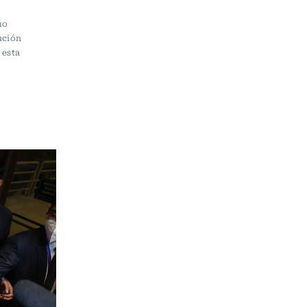
mo
ución
 esta