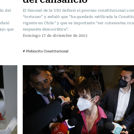
do del
El timonel de la UDI definió el proceso constitucional co
“tortuoso” y señaló que “ha quedado ratificada la Constit
señaló
vigente en Chile” y que es importante “ser coherentes con
bajo que
respuesta democrática”.
Domingo 17 de diciembre de 2023
# Plebiscito Constitucional