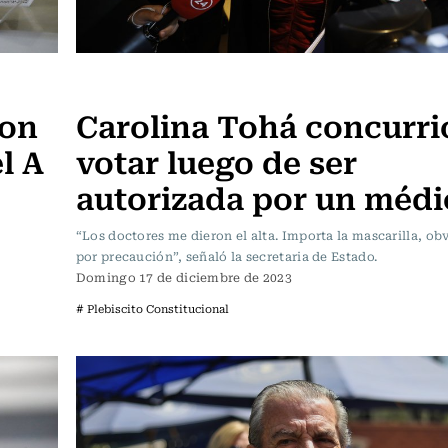
Política
con
Carolina Tohá concurri
l A
votar luego de ser
autorizada por un médi
“Los doctores me dieron el alta. Importa la mascarilla, o
por precaución”, señaló la secretaria de Estado.
Domingo 17 de diciembre de 2023
# Plebiscito Constitucional