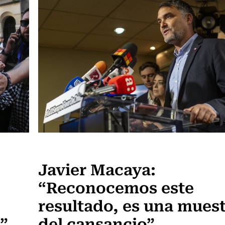
Política
Javier Macaya:
“Reconocemos este
resultado, es una mues
o”
del cansancio”