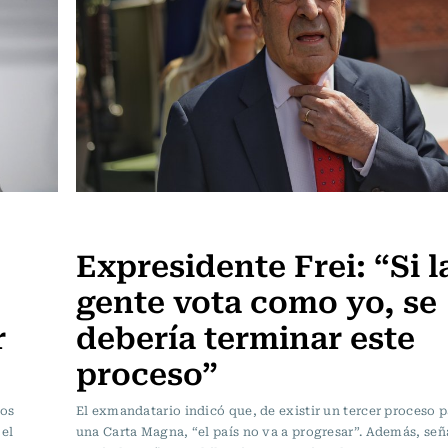
Política
Expresidente Frei: “Si l
gente vota como yo, se
r
debería terminar este
proceso”
los
El exmandatario indicó que, de existir un tercer proceso p
 el
una Carta Magna, “el país no va a progresar”. Además, señ