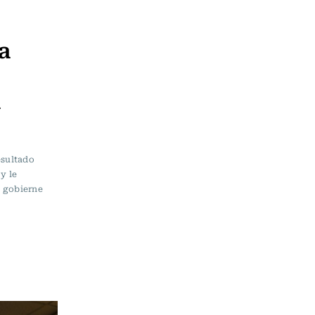
a
a
esultado
 y le
, gobierne