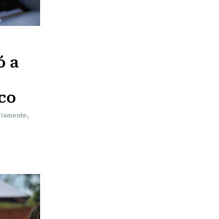
ó a
co
bviamente,