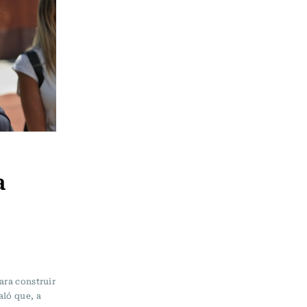
a
ara construir
aló que, a