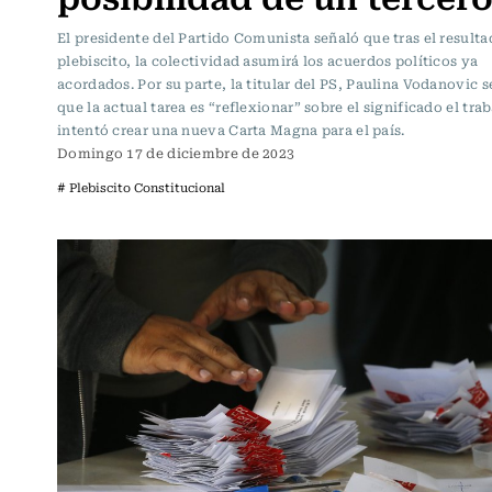
El presidente del Partido Comunista señaló que tras el resulta
plebiscito, la colectividad asumirá los acuerdos políticos ya
acordados. Por su parte, la titular del PS, Paulina Vodanovic 
que la actual tarea es “reflexionar” sobre el significado el tra
intentó crear una nueva Carta Magna para el país.
Domingo 17 de diciembre de 2023
# Plebiscito Constitucional