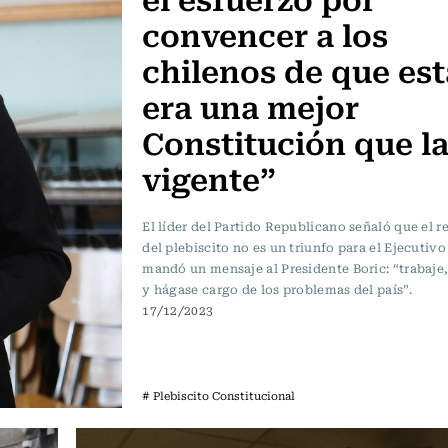
convencer a los
chilenos de que est
era una mejor
Constitución que l
vigente”
El líder del Partido Republicano señaló que el r
del plebiscito no es un triunfo para el Ejecutivo
mandó un mensaje al Presidente Boric: “trabaje
y hágase cargo de los problemas del país”.
17/12/2023
# Plebiscito Constitucional