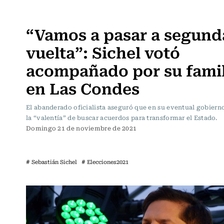
Política
“Vamos a pasar a segund
vuelta”: Sichel votó
acompañado por su famil
en Las Condes
El abanderado oficialista aseguró que en su eventual gobiern
la “valentía” de buscar acuerdos para transformar el Estado.
Domingo 21 de noviembre de 2021
# Sebastián Sichel
# Elecciones2021