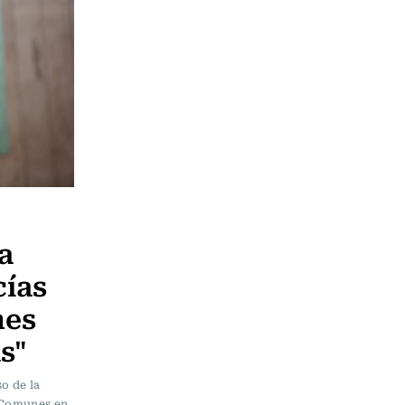
a
cías
nes
s"
o de la
e Comunes en