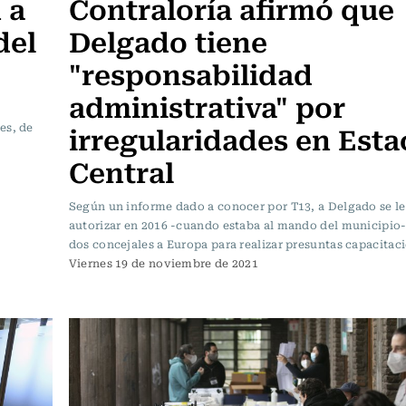
 a
Contraloría afirmó que
del
Delgado tiene
"responsabilidad
administrativa" por
irregularidades en Esta
es, de
Central
Según un informe dado a conocer por T13, a Delgado se le
autorizar en 2016 -cuando estaba al mando del municipio- 
dos concejales a Europa para realizar presuntas capacitac
Viernes 19 de noviembre de 2021