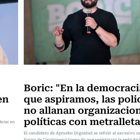
Política
Boric: "En la democraci
en
que aspiramos, las poli
no allanan organizacio
políticas con metralleta
derar en
El candidato de Apruebo Dignidad se refirió al excesivo us
fuerza de Carabineros luego de que registraran la sede d