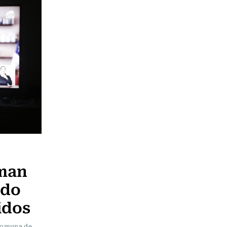
rman
udo
idos
 comuna de