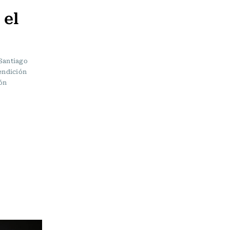
 el
 Santiago
rendición
ón