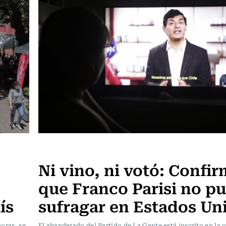
Política
Ni vino, ni votó: Confi
que Franco Parisi no p
ís
sufragar en Estados Un
horas, se
El abanderado del Partido de La Gente está inscrito en la