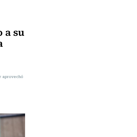
 a su
a
 y aprovechó