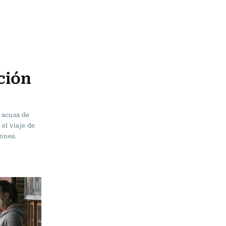
ción
 acusa de
el viaje de
iones.