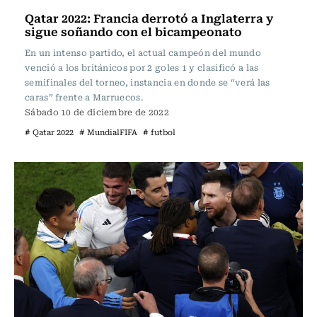
Qatar 2022: Francia derrotó a Inglaterra y
sigue soñando con el bicampeonato
En un intenso partido, el actual campeón del mundo
venció a los británicos por 2 goles 1 y clasificó a las
semifinales del torneo, instancia en donde se “verá las
caras” frente a Marruecos.
Sábado 10 de diciembre de 2022
# Qatar 2022
# MundialFIFA
# futbol