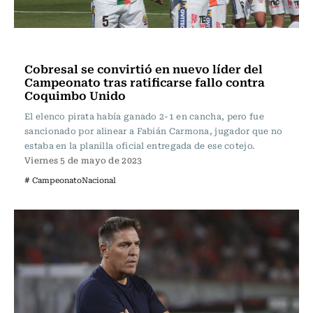
Fútbol
Cobresal se convirtió en nuevo líder del
Campeonato tras ratificarse fallo contra
Coquimbo Unido
El elenco pirata había ganado 2-1 en cancha, pero fue
sancionado por alinear a Fabián Carmona, jugador que no
estaba en la planilla oficial entregada de ese cotejo.
Viernes 5 de mayo de 2023
# CampeonatoNacional