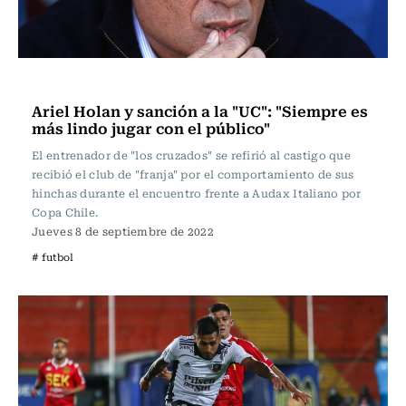
Fútbol
Ariel Holan y sanción a la "UC": "Siempre es
más lindo jugar con el público"
El entrenador de "los cruzados" se refirió al castigo que
recibió el club de "franja" por el comportamiento de sus
hinchas durante el encuentro frente a Audax Italiano por
Copa Chile.
Jueves 8 de septiembre de 2022
# futbol