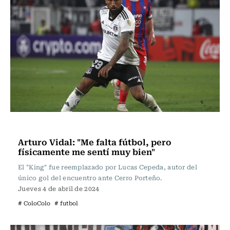
Fútbol
Arturo Vidal: "Me falta fútbol, pero
físicamente me sentí muy bien"
El "King" fue reemplazado por Lucas Cepeda, autor del
único gol del encuentro ante Cerro Porteño.
Jueves 4 de abril de 2024
# ColoColo
# futbol