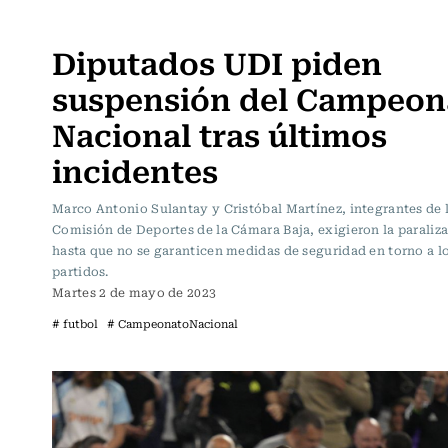
Fútbol
Diputados UDI piden
suspensión del Campeon
Nacional tras últimos
incidentes
Marco Antonio Sulantay y Cristóbal Martínez, integrantes de 
Comisión de Deportes de la Cámara Baja, exigieron la paraliz
hasta que no se garanticen medidas de seguridad en torno a l
partidos.
Martes 2 de mayo de 2023
# futbol
# CampeonatoNacional