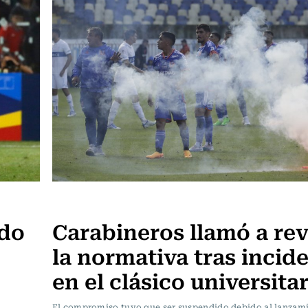
Fútbol
ido
Carabineros llamó a rev
la normativa tras incid
en el clásico universita
El compromiso tuvo que ser suspendido debido al lanzam