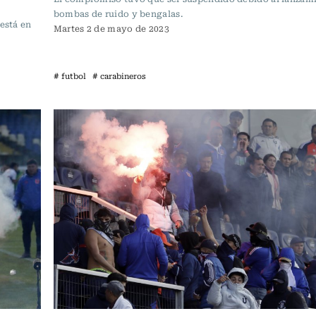
bombas de ruido y bengalas.
está en
Martes 2 de mayo de 2023
# futbol
# carabineros