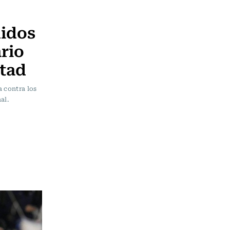
nidos
ario
tad
a contra los
al.