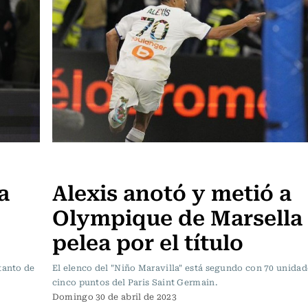
Fútbol
a
Alexis anotó y metió a
Olympique de Marsella 
pelea por el título
tanto de
El elenco del "Niño Maravilla" está segundo con 70 unidad
cinco puntos del Paris Saint Germain.
Domingo 30 de abril de 2023