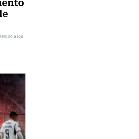
iento
de
debido a los