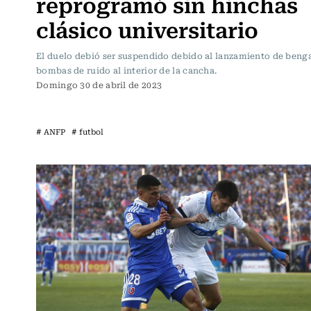
reprogramó sin hinchas
clásico universitario
El duelo debió ser suspendido debido al lanzamiento de benga
bombas de ruido al interior de la cancha.
Domingo 30 de abril de 2023
# ANFP
# futbol