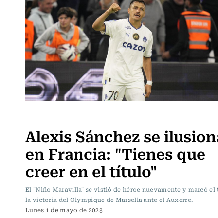
Fútbol
Alexis Sánchez se ilusion
en Francia: "Tienes que
creer en el título"
El "Niño Maravilla" se vistió de héroe nuevamente y marcó el 
la victoria del Olympique de Marsella ante el Auxerre.
Lunes 1 de mayo de 2023