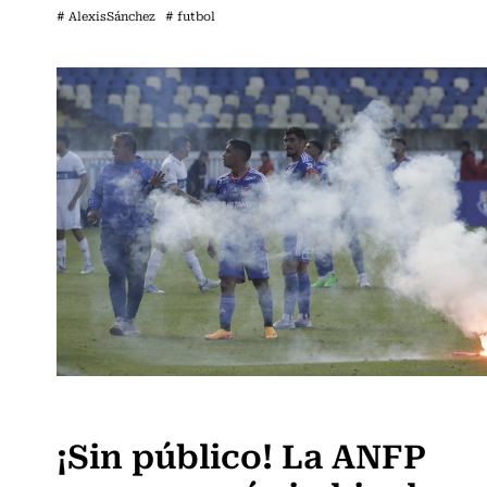
# AlexisSánchez
# futbol
Fútbol
¡Sin público! La ANFP