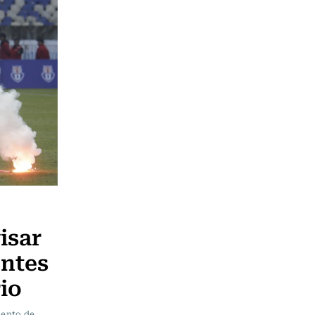
isar
entes
rio
iento de