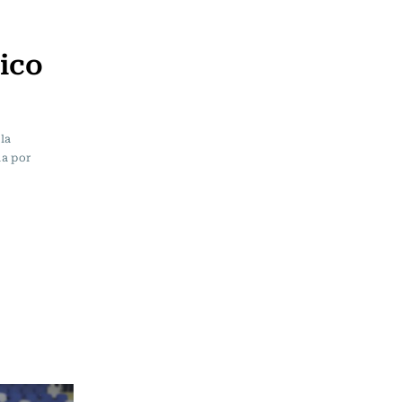
ico
la
ha por