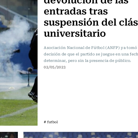
entradas tras
suspensión del clás
universitario
Asociación Nacional de Fútbol (ANFP) ya tomó 
decisión de que el partido se juegue en una fec
determinar, pero sin la presencia de público.
02/05/2023
# futbol