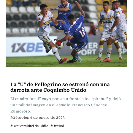
Fútbol
La "U" de Pellegrino se estrenó con una
derrota ante Coquimbo Unido
El cuadro “azul” cayó por 2 a 0 frente a los “piratas” y dejó
una pálida imagen en el estadio Francisco Sánchez
Rumoroso.
Miércoles 4 de enero de 2023
# Universidad de Chile
# futbol