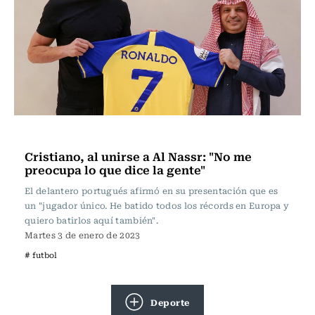
Fútbol
Cristiano, al unirse a Al Nassr: "No me
preocupa lo que dice la gente"
El delantero portugués afirmó en su presentación que es
un "jugador único. He batido todos los récords en Europa y
quiero batirlos aquí también".
Martes 3 de enero de 2023
# futbol
Deporte