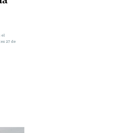
 el
tes 27 de