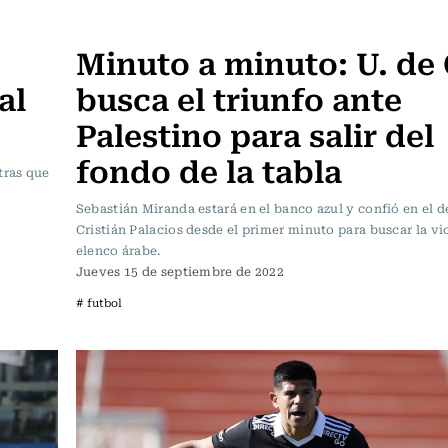
Fútbol
Minuto a minuto: U. de 
al
busca el triunfo ante
Palestino para salir del
fondo de la tabla
tras que
Sebastián Miranda estará en el banco azul y confió en el d
Cristián Palacios desde el primer minuto para buscar la vic
elenco árabe.
Jueves 15 de septiembre de 2022
# futbol