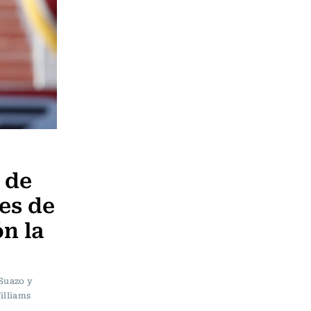
 de
es de
n la
 Suazo y
illiams