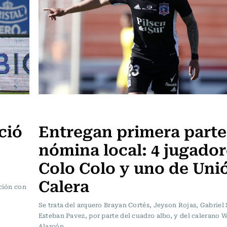
Fútbol
ció
Entregan primera parte
nómina local: 4 jugador
Colo Colo y uno de Unió
Calera
ición con
Se trata del arquero Brayan Cortés, Jeyson Rojas, Gabriel
Esteban Pavez, por parte del cuadro albo, y del calerano W
Alarcón.