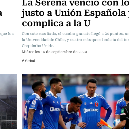
La Serena venció con l
a
justo a Unión Española
complica a la U
 que los
Con este resultado, el cuadro granate llegó a 24 puntos, 
la Universidad de Chile, y cuatro más que el colista del to
Coquimbo Unido.
Miércoles 14 de septiembre de 2022
# futbol