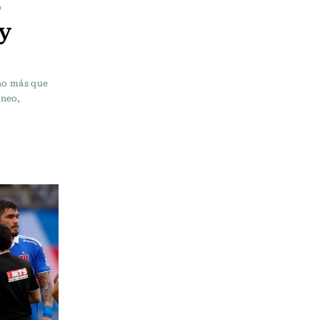
o
 y
uno más que
rneo,