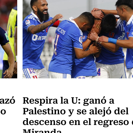
Fútbol
hazó
Respira la U: ganó a
so
Palestino y se alejó del
descenso en el regreso
Miranda