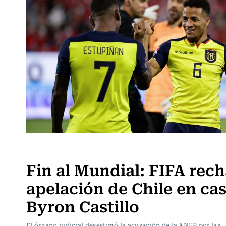
Fútbol
Fin al Mundial: FIFA rec
apelación de Chile en ca
Byron Castillo
El órgano judicial desestimó la acusación de la ANFP por las