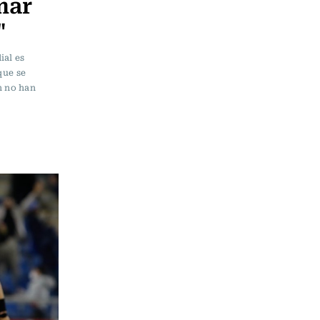
mar
"
ial es
que se
n no han