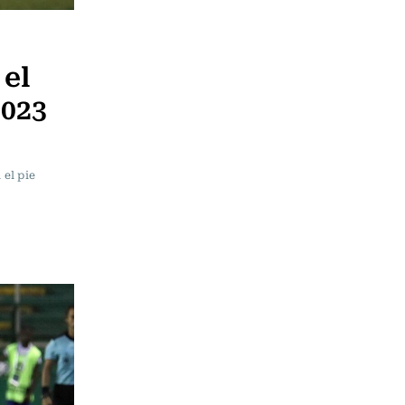
 el
023
el pie