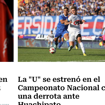
Fútbol
en
La "U" se estrenó en el
z
Campeonato Nacional 
una derrota ante
Huachipato
u zona