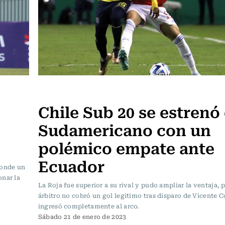
Fútbol
Chile Sub 20 se estrenó 
Sudamericano con un
polémico empate ante
Ecuador
donde un
onar la
La Roja fue superior a su rival y pudo ampliar la ventaja, p
árbitro no cobró un gol legitimo tras disparo de Vicente C
ingresó completamente al arco.
Sábado 21 de enero de 2023