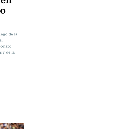
ro
uego de la
el
eonato
s y de la