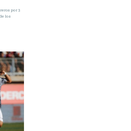
reros por 3
de los