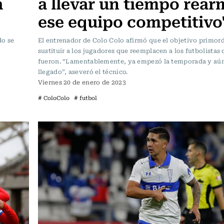
a
a llevar un tiempo rear
ese equipo competitivo
do se
El entrenador de Colo Colo afirmó que el objetivo primord
sustituir a los jugadores que reemplacen a los futbolistas 
fueron. “Lamentablemente, ya empezó la temporada y aú
llegado”, aseveró el técnico.
Viernes 20 de enero de 2023
# ColoColo
# futbol