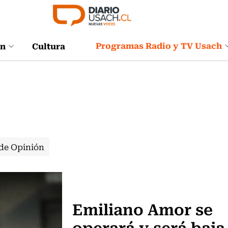
Programas Radio y TV Usach
ón
Cultura
de Opinión
Fútbol
Emiliano Amor se
operará y será baja