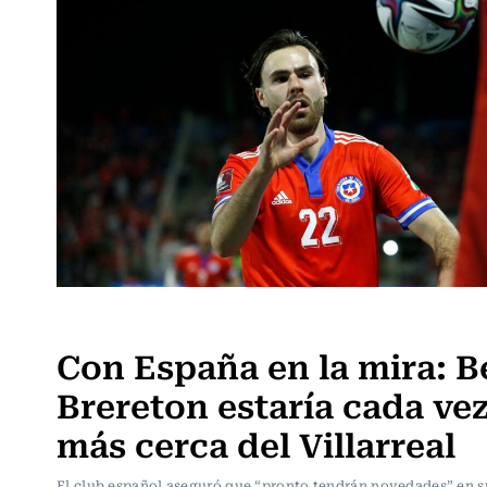
Fútbol
Con España en la mira: B
Brereton estaría cada ve
más cerca del Villarreal
El club español aseguró que “pronto tendrán novedades” en s