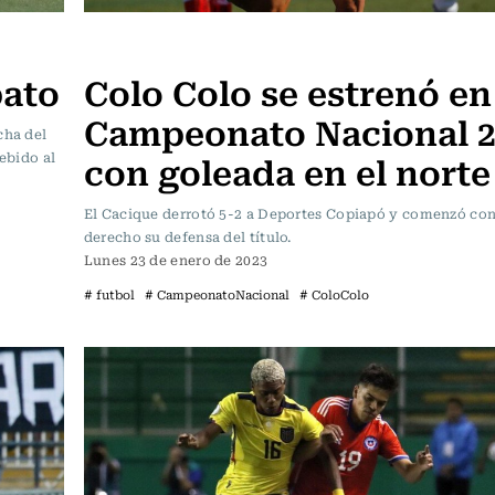
Fútbol
pato
Colo Colo se estrenó en
Campeonato Nacional 2
cha del
con goleada en el norte
debido al
El Cacique derrotó 5-2 a Deportes Copiapó y comenzó con 
derecho su defensa del título.
Lunes 23 de enero de 2023
# futbol
# CampeonatoNacional
# ColoColo