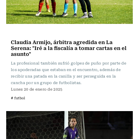
Fútbol
Claudia Armijo, árbitra agredida en La
Serena: "Iré a la fiscalía a tomar cartas en el
asunto"
La profesional también sufrió golpes de puño por parte de
los apoderadas que estaban en el encuentro, además de
recibir una patada en la canilla y ser perseguida en la
cancha por un grupo de futbolistas.
Lunes 20 de enero de 2025
# futbol